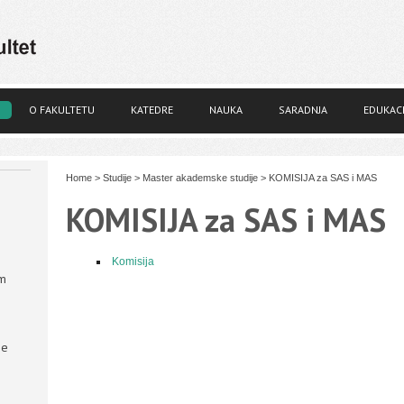
O FAKULTETU
KATEDRE
NAUKA
SARADNJA
EDUKACI
Home
>
Studije
>
Master akademske studije
>
KOMISIJA za SAS i MAS
KOMISIJA za SAS i MAS
Komisija
om
ne