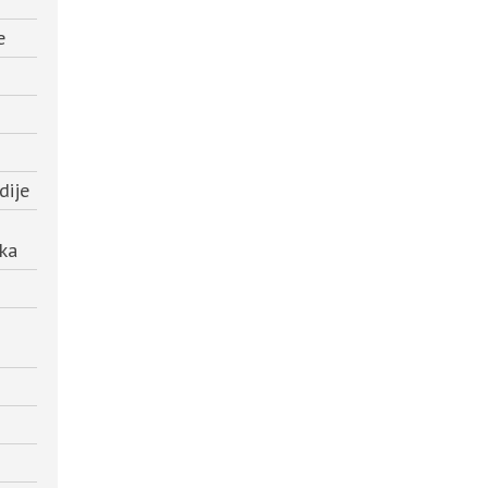
e
dije
ika