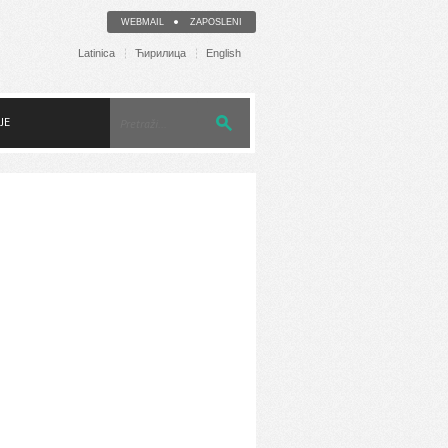
WEBMAIL
ZAPOSLENI
Latinica
Ћирилица
English
JE