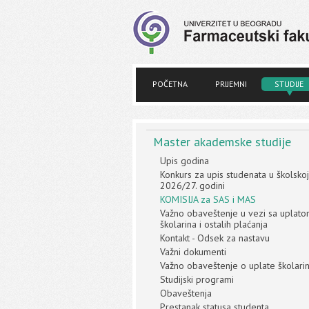
POČETNA
PRIJEMNI
STUDIJE
Master akademske studije
Upis godina
Konkurs za upis studenata u školskoj
2026/27. godini
KOMISIJA za SAS i MAS
Važno obaveštenje u vezi sa uplat
školarina i ostalih plaćanja
Kontakt - Odsek za nastavu
Važni dokumenti
Važno obaveštenje o uplate školari
Studijski programi
Obaveštenja
Prestanak statusa studenta