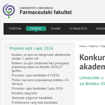
POČETNA
PRIJEMNI
STUDIJE
O FAKULTETU
KATED
Home
>
Prijemni
>
Prij
Prijemni ispit i upis 2026
Konkur
Konkurs za upis na integrisane akademske
studije 2. upisni rok
akadem
Konkurs za upis studenata bez polaganja
prijemnog ispita za školsku 2026/27
godinu
Prozivka i upis kandidata 4.7.2026.
Univerzitet 
Primer ispravno popunjenog indeksa i šv
za školsku 20
obrasca
Prozivka i upis kandidata 3.jula 2026.
Konačna rang lista
Skenirani odgovori kandidata
Preliminarna rang lista kandidata