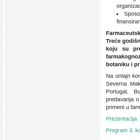
organizaci
Sposob
finansiran
Farmaceutsk
Treće godišn
koju su pre
farmakognoz
botaniku i 
Na onlajn kon
Severna Mak
Portugal, B
predavanja o 
primeni u farm
Prezentacija
Program 3. ko