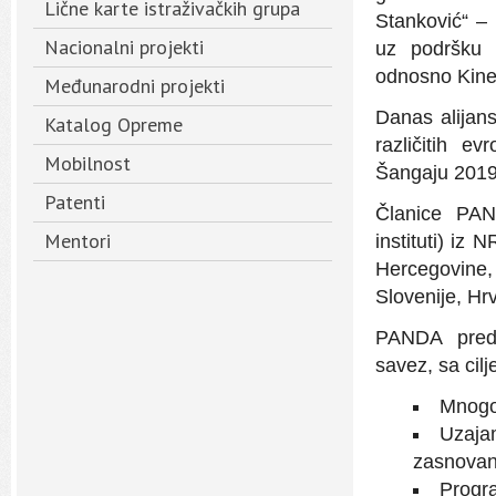
Lične karte istraživačkih grupa
Stanković“ – 
Nacionalni projekti
uz podršku 
odnosno Kine
Međunarodni projekti
Danas alijans
Katalog Opreme
različitih e
Mobilnost
Šangaju 2019
Patenti
Članice PANDE
Mentori
instituti) iz
Hercegovine
Slovenije, Hrv
PANDA predst
savez, sa cil
Mnogo
Uzajam
zasnovani
Progra