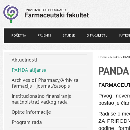
POČETNA
PRIJEMNI
STUDIJE
O FAKULTETU
KATED
Home
>
Nauka
>
PAND
Aktuelnosti
PANDA 
PANDA alijansa
Archives of Pharmacy/Arhiv za
FARMACEUTS
farmaciju - journal/časopis
Institucionalno finansiranje
Prvog novem
naučnoistraživačkog rada
postao je čla
Opšte informacije
Radi se o m
ZA PRIRODN
Program rada
godine formir